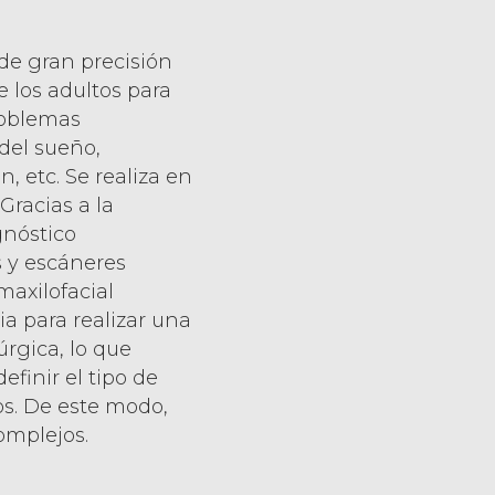
 de gran precisión
e los adultos para
problemas
del sueño,
, etc. Se realiza en
Gracias a la
gnóstico
s y escáneres
 maxilofacial
a para realizar una
úrgica, lo que
efinir el tipo de
dos. De este modo,
omplejos.