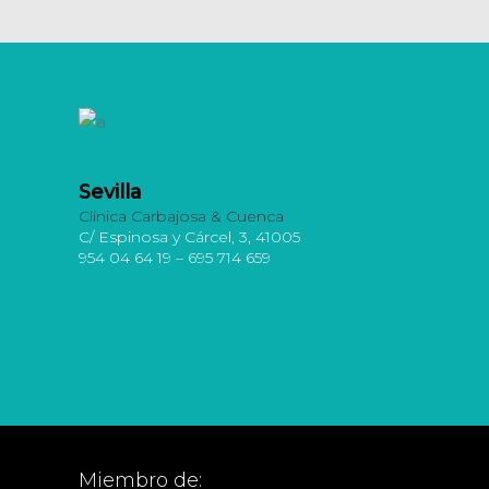
Sevilla
Clínica Carbajosa & Cuenca
C/ Espinosa y Cárcel, 3, 41005
954 04 64 19 – 695 714 659
Miembro de: