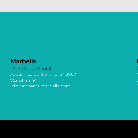
Marbella
R&H Clínica Dental
Avda. Ricardo Soriano, 54 29601
952 81 44 44
info@rhdentalmarbella.com