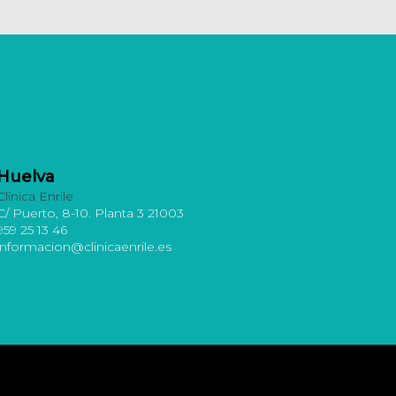
Huelva
Clínica Enrile
C/ Puerto, 8-10. Planta 3 21003
959 25 13 46
informacion@clinicaenrile.es