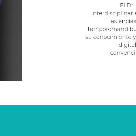
El Dr
interdisciplinar 
las encías
temporomandibular
su conocimiento y 
digita
convencio