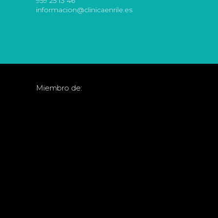
959 25 13 46
informacion@clinicaenrile.es
Miembro de: