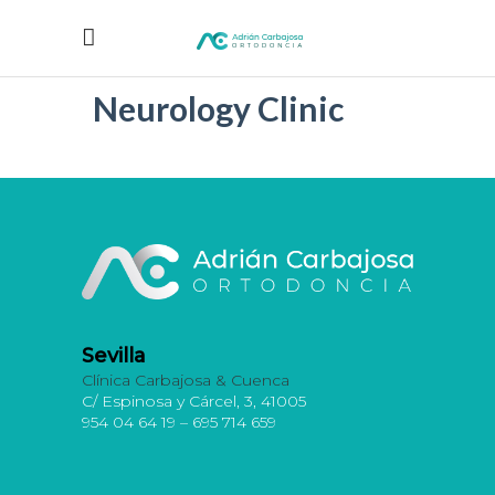
Neurology Clinic
Sevilla
Clínica Carbajosa & Cuenca
C/ Espinosa y Cárcel, 3, 41005
954 04 64 19 – 695 714 659