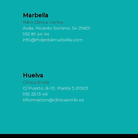
Marbella
R&H Clínica Dental
Avda. Ricardo Soriano, 54 29601
952 81 44 44
info@rhdentalmarbella.com
Huelva
Clínica Enrile
C/ Puerto, 8-10. Planta 3 21003
959 25 13 46
informacion@clinicaenrile.es