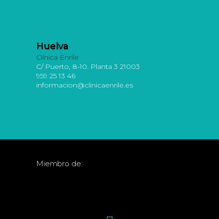
Huelva
Clínica Enrile
C/ Puerto, 8-10. Planta 3 21003
959 25 13 46
informacion@clinicaenrile.es
Miembro de: