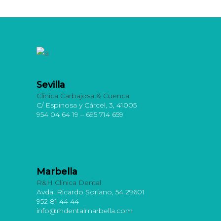
Sevilla
Clínica Carbajosa & Cuenca
C/ Espinosa y Cárcel, 3, 41005
954 04 64 19 – 695 714 659
Marbella
R&H Clínica Dental
Avda. Ricardo Soriano, 54 29601
952 81 44 44
info@rhdentalmarbella.com