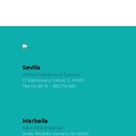
Sevilla
Clínica Carbajosa & Cuenca
C/ Espinosa y Cárcel, 3, 41005
954 04 64 19 – 695 714 659
Marbella
R&H Clínica Dental
Avda. Ricardo Soriano, 54 29601