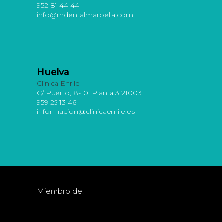
952 81 44 44
info@rhdentalmarbella.com
Huelva
Clínica Enrile
C/ Puerto, 8-10. Planta 3 21003
959 25 13 46
informacion@clinicaenrile.es
Miembro de: