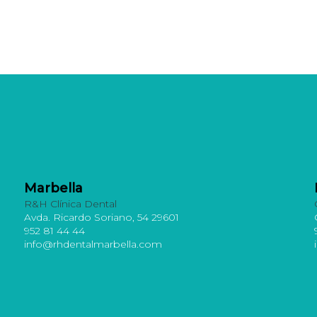
Marbella
R&H Clínica Dental
Avda. Ricardo Soriano, 54 29601
952 81 44 44
info@rhdentalmarbella.com