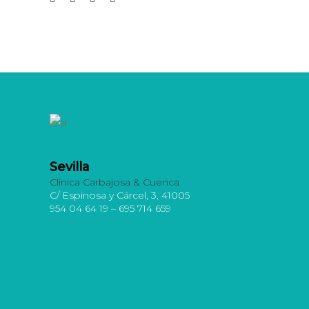
Sevilla
Clínica Carbajosa & Cuenca
C/ Espinosa y Cárcel, 3, 41005
954 04 64 19 – 695 714 659