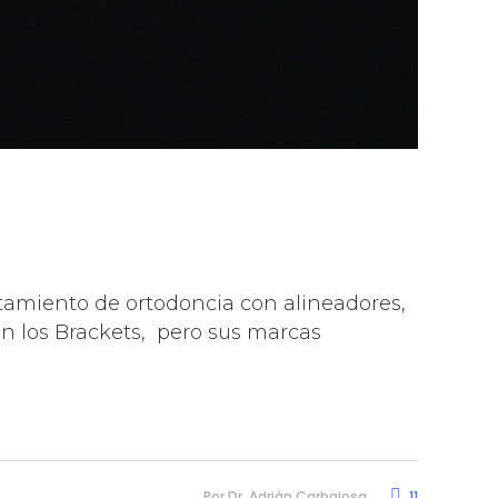
atamiento de ortodoncia con alineadores,
n los Brackets, pero sus marcas
Por
Dr. Adrián Carbajosa
11