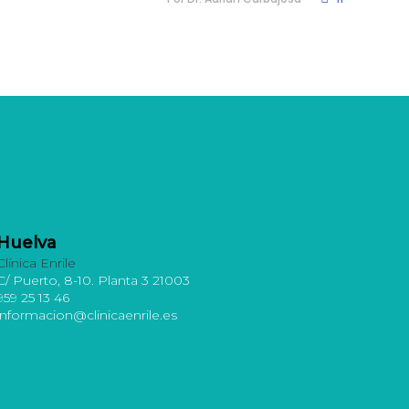
Huelva
Clínica Enrile
C/ Puerto, 8-10. Planta 3 21003
959 25 13 46
informacion@clinicaenrile.es